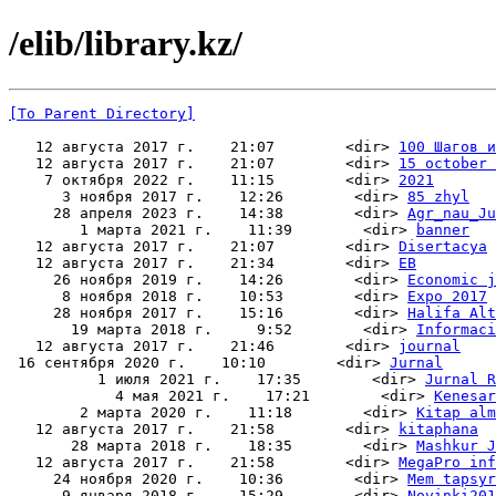
/elib/library.kz/
[To Parent Directory]
   12 августа 2017 г.    21:07        <dir> 
100 Шагов и
   12 августа 2017 г.    21:07        <dir> 
15 october 
    7 октября 2022 г.    11:15        <dir> 
2021
      3 ноября 2017 г.    12:26        <dir> 
85 zhyl
     28 апреля 2023 г.    14:38        <dir> 
Agr_nau_Ju
        1 марта 2021 г.    11:39        <dir> 
banner
   12 августа 2017 г.    21:07        <dir> 
Disertacya
   12 августа 2017 г.    21:34        <dir> 
EB
     26 ноября 2019 г.    14:26        <dir> 
Economic j
      8 ноября 2018 г.    10:53        <dir> 
Expo 2017
     28 ноября 2017 г.    15:16        <dir> 
Halifa Alt
       19 марта 2018 г.     9:52        <dir> 
Informaci
   12 августа 2017 г.    21:46        <dir> 
journal
 16 сентября 2020 г.    10:10        <dir> 
Jurnal
          1 июля 2021 г.    17:35        <dir> 
Jurnal R
            4 мая 2021 г.    17:21        <dir> 
Kenesar
        2 марта 2020 г.    11:18        <dir> 
Kitap alm
   12 августа 2017 г.    21:58        <dir> 
kitaphana
       28 марта 2018 г.    18:35        <dir> 
Mashkur J
   12 августа 2017 г.    21:58        <dir> 
MegaPro inf
     24 ноября 2020 г.    10:36        <dir> 
Mem tapsyr
      9 января 2018 г.    15:29        <dir> 
Novinki201