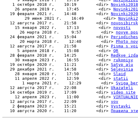
    1 октября 2018 г.    10:19        <dir> 
Novinki2018
     26 апреля 2019 г.    17:45        <dir> 
Novinki201
   19 февраля 2021 г.    14:48        <dir> 
Novinki2020
         29 июня 2021 г.    16:49        <dir> 
Novinki2
   12 августа 2017 г.    21:58        <dir> 
novosibirsk
     15 января 2022 г.    17:13        <dir> 
novosti
       26 марта 2018 г.     9:57        <dir> 
novye pos
   24 февраля 2021 г.    15:04        <dir> 
Periodiches
       20 марта 2018 г.    12:40        <dir> 
Photo nov
   12 августа 2017 г.    21:58        <dir> 
Pisma s voi
      5 апреля 2018 г.    15:08        <dir> 
QR
   28 февраля 2018 г.    14:25        <dir> 
Redkye izda
     30 января 2023 г.    16:55        <dir> 
rukopisy
   19 октября 2020 г.    11:21        <dir> 
Satyp alu
   29 декабря 2021 г.    14:58        <dir> 
Selevinia
     28 января 2020 г.    17:50        <dir> 
Slaid
     11 апреля 2022 г.    12:59        <dir> 
statii
        1 марта 2021 г.    12:29        <dir> 
Syiga ber
   12 августа 2017 г.    22:08        <dir> 
Ukazateli
   14 октября 2019 г.    17:09        <dir> 
video site
     12 апреля 2023 г.    11:00        <dir> 
VIRTUALNIE
   12 августа 2017 г.    22:09        <dir> 
vov
    2 февраля 2023 г.    15:21        <dir> 
Vystavki
   10 августа 2020 г.    11:20        <dir> 
Правила эти